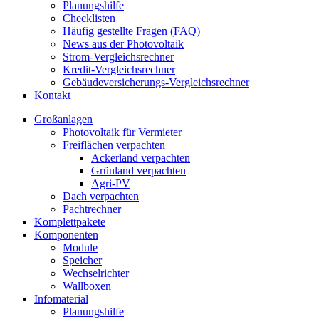
Planungshilfe
Checklisten
Häufig gestellte Fragen (FAQ)
News aus der Photovoltaik
Strom-Vergleichsrechner
Kredit-Vergleichsrechner
Gebäudeversicherungs-Vergleichsrechner
Kontakt
Großanlagen
Photovoltaik für Vermieter
Freiflächen verpachten
Ackerland verpachten
Grünland verpachten
Agri-PV
Dach verpachten
Pachtrechner
Komplettpakete
Komponenten
Module
Speicher
Wechselrichter
Wallboxen
Infomaterial
Planungshilfe