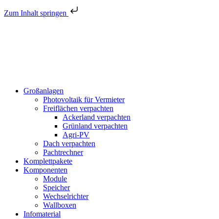
Zum Inhalt springen
Großanlagen
Photovoltaik für Vermieter
Freiflächen verpachten
Ackerland verpachten
Grünland verpachten
Agri-PV
Dach verpachten
Pachtrechner
Komplettpakete
Komponenten
Module
Speicher
Wechselrichter
Wallboxen
Infomaterial