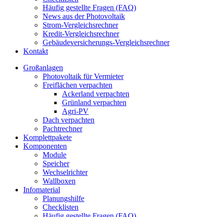
Häufig gestellte Fragen (FAQ)
News aus der Photovoltaik
Strom-Vergleichsrechner
Kredit-Vergleichsrechner
Gebäudeversicherungs-Vergleichsrechner
Kontakt
Großanlagen
Photovoltaik für Vermieter
Freiflächen verpachten
Ackerland verpachten
Grünland verpachten
Agri-PV
Dach verpachten
Pachtrechner
Komplettpakete
Komponenten
Module
Speicher
Wechselrichter
Wallboxen
Infomaterial
Planungshilfe
Checklisten
Häufig gestellte Fragen (FAQ)