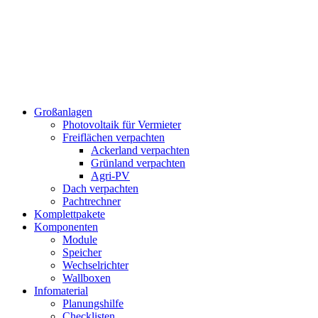
Inhalt
springen
Großanlagen
Photovoltaik für Vermieter
Freiflächen verpachten
Ackerland verpachten
Grünland verpachten
Agri-PV
Dach verpachten
Pachtrechner
Komplettpakete
Komponenten
Module
Speicher
Wechselrichter
Wallboxen
Infomaterial
Planungshilfe
Checklisten