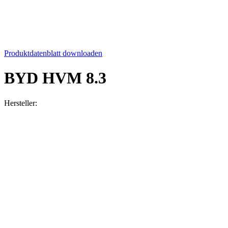
Produktdatenblatt downloaden
BYD HVM 8.3
Hersteller:
BYD
Höhe:
995 mm
Breite:
585 mm
Tiefe:
298 mm