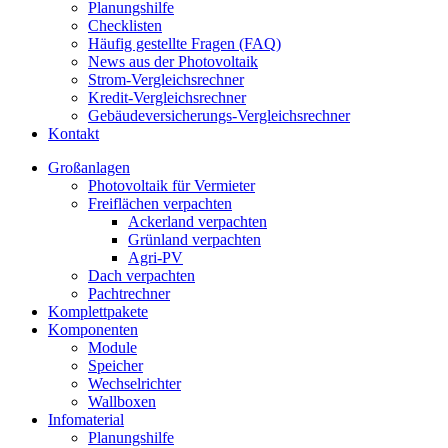
Planungshilfe
Checklisten
Häufig gestellte Fragen (FAQ)
News aus der Photovoltaik
Strom-Vergleichsrechner
Kredit-Vergleichsrechner
Gebäudeversicherungs-Vergleichsrechner
Kontakt
Großanlagen
Photovoltaik für Vermieter
Freiflächen verpachten
Ackerland verpachten
Grünland verpachten
Agri-PV
Dach verpachten
Pachtrechner
Komplettpakete
Komponenten
Module
Speicher
Wechselrichter
Wallboxen
Infomaterial
Planungshilfe