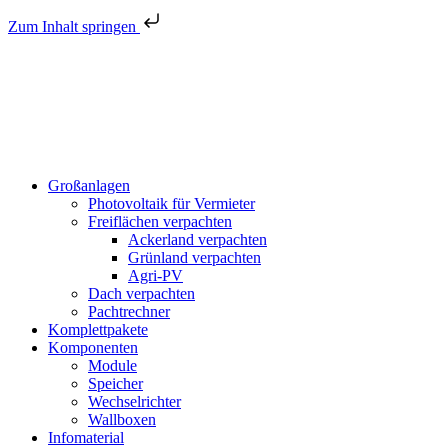
Zum Inhalt springen
Großanlagen
Photovoltaik für Vermieter
Freiflächen verpachten
Ackerland verpachten
Grünland verpachten
Agri-PV
Dach verpachten
Pachtrechner
Komplettpakete
Komponenten
Module
Speicher
Wechselrichter
Wallboxen
Infomaterial