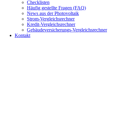
Checklisten
Häufig gestellte Fragen (FAQ)
News aus der Photovoltaik
Strom-Vergleichsrechner
Kredit-Vergleichsrechner
Gebäudeversicherungs-Vergleichsrechner
Kontakt
Strom-Vergleichsrechner
Bezahlen Sie zu viel für Ihren Strom?
Nehmen Sie sich jetzt 2 min Zeit und finden Sie das heraus!
Günstigsten Stromanbieter finden: