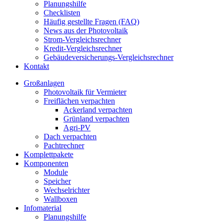
Planungshilfe
Checklisten
Häufig gestellte Fragen (FAQ)
News aus der Photovoltaik
Strom-Vergleichsrechner
Kredit-Vergleichsrechner
Gebäudeversicherungs-Vergleichsrechner
Kontakt
Großanlagen
Photovoltaik für Vermieter
Freiflächen verpachten
Ackerland verpachten
Grünland verpachten
Agri-PV
Dach verpachten
Pachtrechner
Komplettpakete
Komponenten
Module
Speicher
Wechselrichter
Wallboxen
Infomaterial
Planungshilfe