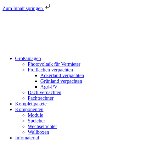
Zum Inhalt springen
Großanlagen
Photovoltaik für Vermieter
Freiflächen verpachten
Ackerland verpachten
Grünland verpachten
Agri-PV
Dach verpachten
Pachtrechner
Komplettpakete
Komponenten
Module
Speicher
Wechselrichter
Wallboxen
Infomaterial